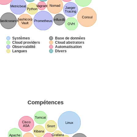
Nomad
Vagrant
Metricbeat
Jaeger
Python
Tracing
Consul
hashicorp
Influxdb
lasticsearch
Prometheus
Vault
OVH
Systèmes
Base de données
Cloud providers
Cloud abstrators
Observabilité
Automatisation
Langues
Divers
Compétences
Tomcat
Cisco
Linux
ASA
Snort
Kibana
Grafana
Apache