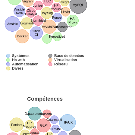
Vagrant
H3C
Telegraf
MySQL
Juniper
HP
Procurve
Ansible
Cisco
Libvirt
AWX
Rsyslog
Catalyst
Puppet
HA-
Stormhield
Proxy
Logstash
Ansible
RHVM/Ovirt
Elasticsearch
Gitlab-
CI
Docker
Keepalived
Systèmes
Base de données
Ha web
Virtualisation
Automatisation
Réseau
Divers
Compétences
Dataprotector
Kibana
Gearmand
HP/UX
HP
Fortinet
GLPI
Procurve
HPSIM
Logstash
HP
H3C