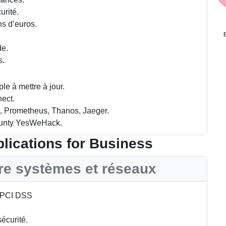
rité.
ns d’euros.
E
de.
s.
le à mettre à jour.
ect.
ic, Prometheus, Thanos, Jaeger.
ounty YesWeHack.
lications for Business
re systèmes et réseaux
é PCI DSS
écurité.