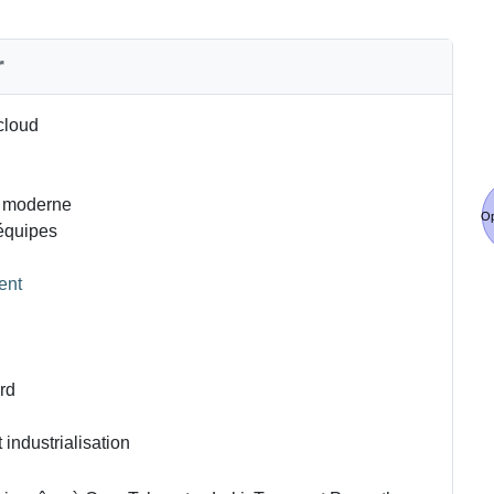
r
 cloud
té moderne
Op
’équipes
ent
rd
industrialisation