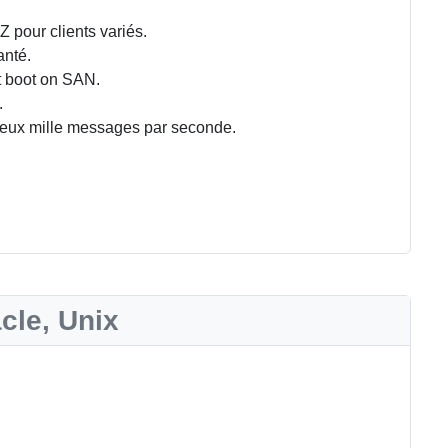
Z pour clients variés.
anté.
t boot on SAN.
.
 deux mille messages par seconde.
S
cle, Unix