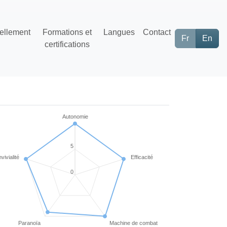
ellement
Formations et
Langues
Contact
Fr
En
certifications
Autonomie
5
vivialité
Efficacité
0
Paranoïa
Machine de combat