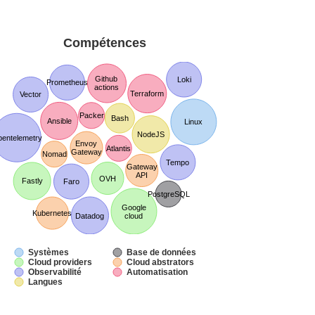
Compétences
Github
Loki
Prometheus
actions
Terraform
Vector
Packer
Bash
Ansible
Linux
NodeJS
entelemetry
Envoy
Atlantis
Gateway
Nomad
Tempo
Gateway
API
OVH
Fastly
Faro
PostgreSQL
Google
Kubernetes
Datadog
cloud
Systèmes
Base de données
Cloud providers
Cloud abstrators
Observabilité
Automatisation
Langues