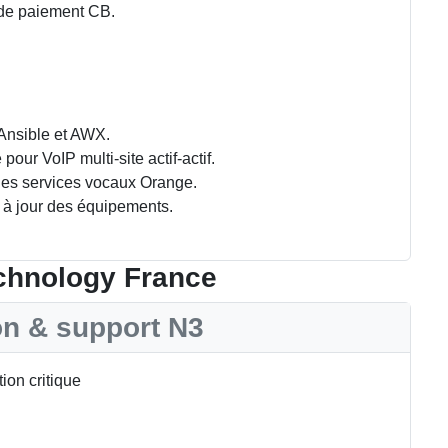
 de paiement CB.
Ansible et AWX.
our VoIP multi-site actif-actif.
e des services vocaux Orange.
 à jour des équipements.
chnology France
n & support N3
ion critique