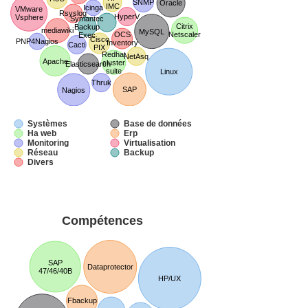
SNMP
Oracle
IMC
Icinga
VMware
Rsyslog
HyperV
Vsphere
Symantec
Citrix
Backup
mediawiki
MySQL
OCS
Netscaler
Exec
Cisco
PNP4Nagios
Inventory
Cacti
PIX
Redhat
NetAsq
Apache
cluster
Elasticsearch
suite
Linux
Thruk
SAP
Nagios
Systèmes
Base de données
Ha web
Erp
Monitoring
Virtualisation
Réseau
Backup
Divers
Compétences
SAP
Dataprotector
47/46/40B
HP/UX
Fbackup