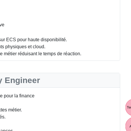
ive
r ECS pour haute disponibilité.
s physiques et cloud.
e métier réduisant le temps de réaction.
ty Engineer
e pour la finance
Te
tes métier.
és.
A
mances.