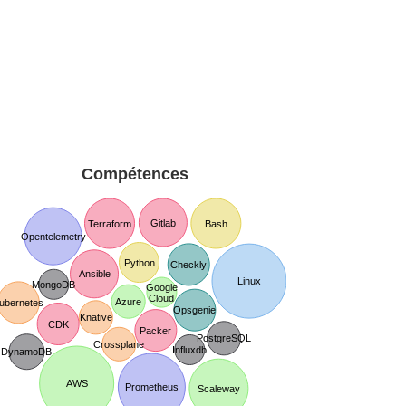
Compétences
Gitlab
Terraform
Bash
Opentelemetry
Python
Checkly
Ansible
Linux
MongoDB
Google
Cloud
Azure
ubernetes
Opsgenie
Knative
CDK
Packer
PostgreSQL
Crossplane
Influxdb
DynamoDB
AWS
Prometheus
Scaleway