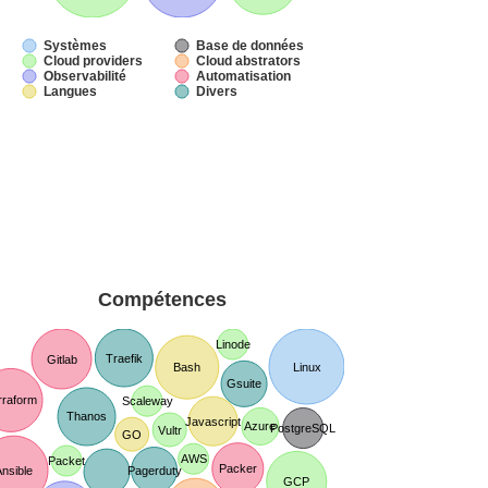
Systèmes
Base de données
Cloud providers
Cloud abstrators
Observabilité
Automatisation
Langues
Divers
Compétences
Linode
Traefik
Gitlab
Bash
Linux
Gsuite
rraform
Scaleway
Thanos
Javascript
Azure
PostgreSQL
Vultr
GO
AWS
Packet
Packer
nsible
Pagerduty
GCP